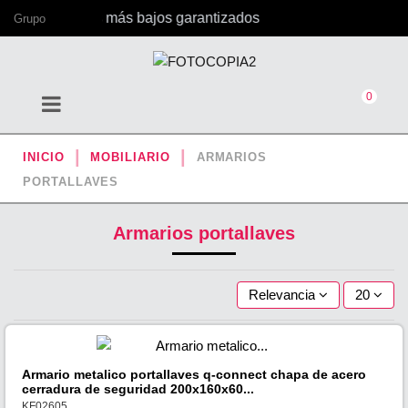
, con los precios más bajos garantizados
Grupo
0
INICIO
MOBILIARIO
ARMARIOS
PORTALLAVES
Armarios portallaves
Relevancia
20
Armario metalico portallaves q-connect chapa de acero
cerradura de seguridad 200x160x60...
KF02605