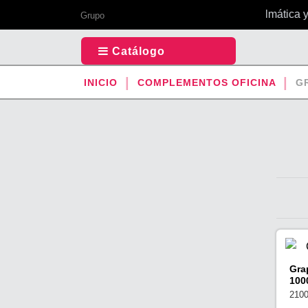
Tu todo en 1 de papelmática y 
Grupo
Catálogo
INICIO
COMPLEMENTOS OFICINA
G
Gra
100
210