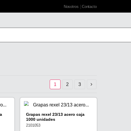
Nosotros
Contacto
1
2
3
a
Grapas rexel 23/13 acero caja
1000 unidades
2101053