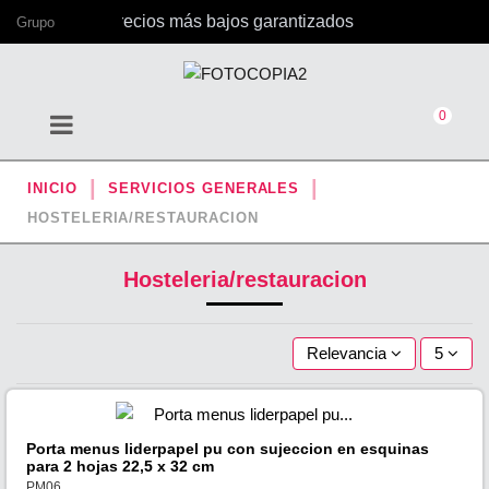
icina, con los precios más bajos garantizados
Grupo
0
INICIO
SERVICIOS GENERALES
HOSTELERIA/RESTAURACION
Hosteleria/restauracion
Relevancia
5
Porta menus liderpapel pu con sujeccion en esquinas
para 2 hojas 22,5 x 32 cm
PM06