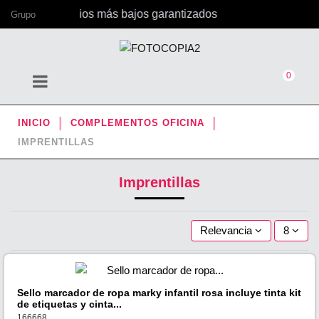
na, con los precios más bajos garantizados
Grupo
0
INICIO
COMPLEMENTOS OFICINA
IMPRENTILLAS
Imprentillas
Relevancia
8
Sello marcador de ropa marky infantil rosa incluye tinta kit
de etiquetas y cinta...
166668