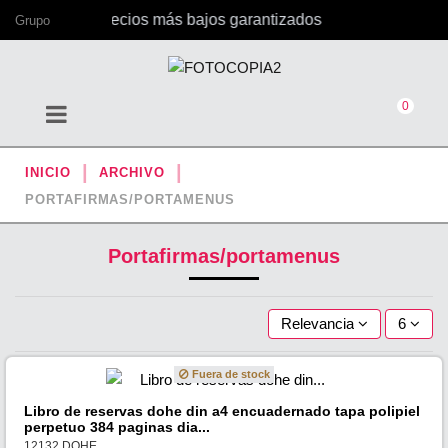
icina, con los precios más bajos garantizados
Grupo
0
INICIO
ARCHIVO
PORTAFIRMAS/PORTAMENUS
Portafirmas/portamenus
Relevancia
6
Fuera de stock
Libro de reservas dohe din a4 encuadernado tapa polipiel
perpetuo 384 paginas dia...
12132 DOHE