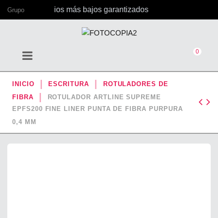
na, con los precios más bajos garantizados
Grupo
0
INICIO
ESCRITURA
ROTULADORES DE
FIBRA
ROTULADOR ARTLINE SUPREME
EPFS200 FINE LINER PUNTA DE FIBRA PURPURA
0,4 MM