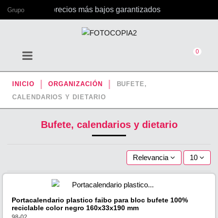
ficina, con los precios más bajos garantizados
Grupo
0
INICIO
ORGANIZACIÓN
BUFETE,
CALENDARIOS Y DIETARIO
Bufete, calendarios y dietario
Relevancia
10
Portacalendario plastico faibo para bloc bufete 100%
reciclable color negro 160x33x190 mm
98-02