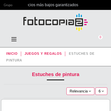
cina, con los precios más bajos garantizados
Grupo
0
INICIO
JUEGOS Y REGALOS
ESTUCHES DE
PINTURA
Estuches de pintura
Relevancia
6