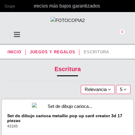
ficina, con los precios más bajos garantizados
Grupo
0
INICIO
JUEGOS Y REGALOS
ESCRITURA
Escritura
Relevancia
5
Set de dibujo carioca metallic pop up card creator 3d 17
piezas
43165