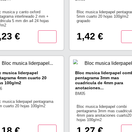
c musica y canto oxford
Bloc musica liderpapel pentagr
tagrama interlineado 2 mm +
5mm cuarto 20 hojas 100g/m2
dricula 5 mm din a4 24 hojas
grapado
/m2
,23 €
1,42 €
c musica liderpapel
Bloc musica liderpapel com
tagrama 4mm cuarto 20
pentagrama 3mm mas
as 100g/m2
cuadricula de 4mm para
anotaciones...
6
BM05
c musica liderpapel pentagrama
 cuarto 20 hojas 100g/m2
Bloc musica liderpapel combi
pentagrama 3mm mas cuadricul
4mm para anotaciones cuarto20
hojas 100g/m2
,18 €
1,27 €