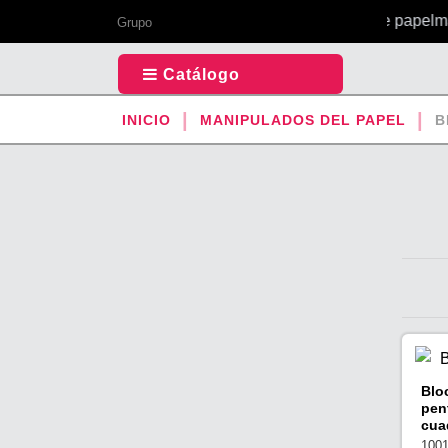
Tu todo en 1 de papelmáti
Grupo
Catálogo
INICIO
MANIPULADOS DEL PAPEL
B
Blo
pen
cua
100