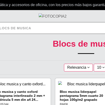
ca y accesorios de oficina, con los precios más bajos garantiz
LOCS DE MUSICA
Blocs de mu
Relevancia
10
c musica y canto oxford
Bloc musica liderpapel
tagrama interlineado 2 mm +
pentagrama 5mm cuarto 20
dricula 5 mm din a4 24...
hojas 100g/m2 grapado
105244
BM08