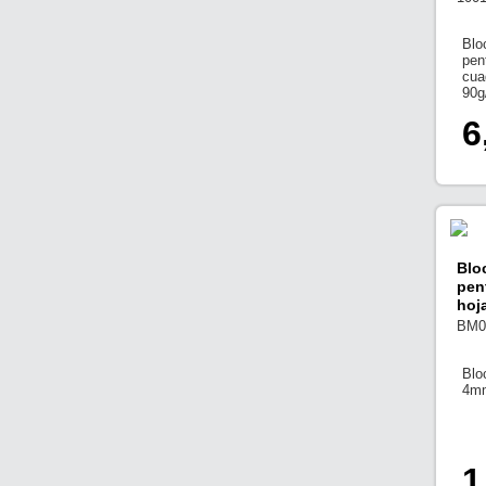
Blo
pen
cua
90g
6
Blo
pen
hoj
BM0
Blo
4mm
1