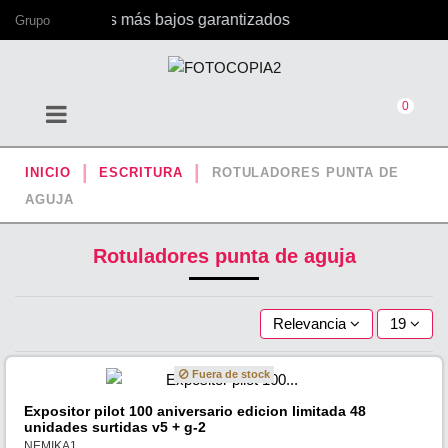
, con los precios más bajos garantizados
Grupo
0
INICIO
ESCRITURA
ROTULADORES PUNTA DE
AGUJA
Rotuladores punta de aguja
Relevancia
19
Fuera de stock
Expositor pilot 100 aniversario edicion limitada 48
unidades surtidas v5 + g-2
NEMIKA1