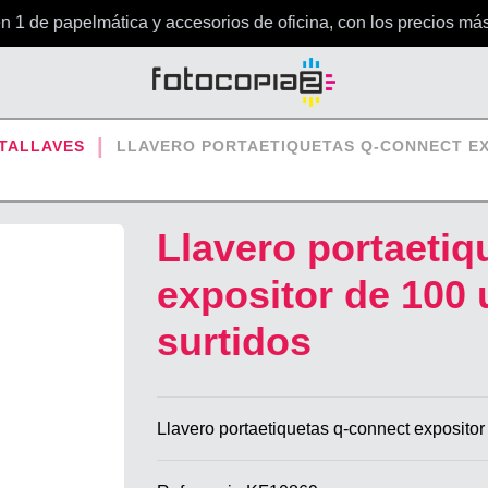
1 de papelmática y accesorios de oficina, con los precios más 
TALLAVES
LLAVERO PORTAETIQUETAS Q-CONNECT EX
Llavero portaetiq
expositor de 100 
surtidos
Llavero portaetiquetas q-connect expositor