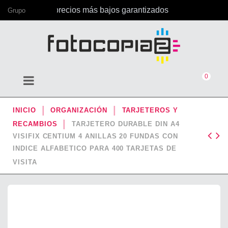
ficina, con los precios más bajos garantizados
Grupo
0
INICIO
ORGANIZACIÓN
TARJETEROS Y
RECAMBIOS
TARJETERO DURABLE DIN A4
VISIFIX CENTIUM 4 ANILLAS 20 FUNDAS CON
INDICE ALFABETICO PARA 400 TARJETAS DE
VISITA