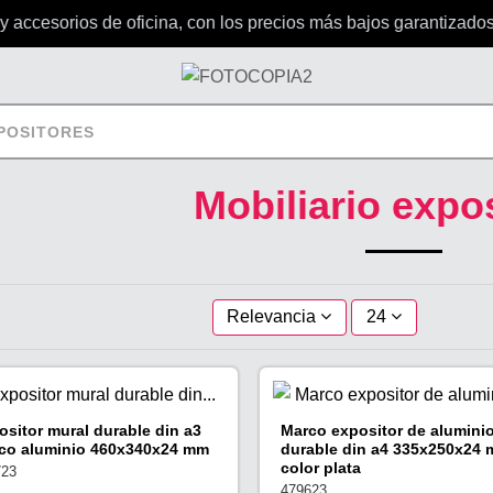
accesorios de oficina, con los precios más bajos garantizados
XPOSITORES
Mobiliario expo
Relevancia
24
ositor mural durable din a3
Marco expositor de alumini
co aluminio 460x340x24 mm
durable din a4 335x250x24
color plata
723
479623