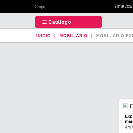
Tu todo en 1 de papelmática y 
Grupo
Catálogo
INICIO
MOBILIARIO
MOBILIARIO E
Exp
mar
479