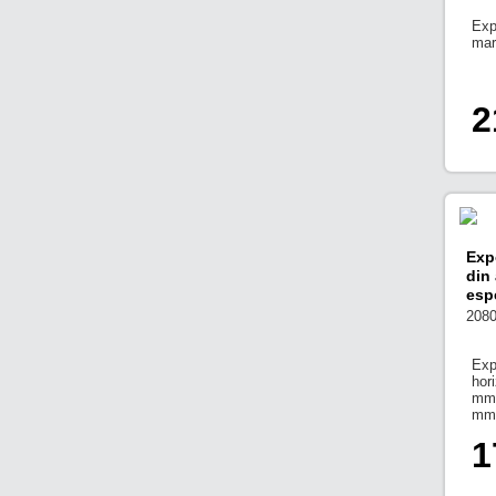
Exp
mar
2
Exp
din
espe
208
Exp
hor
mm 
mm
1