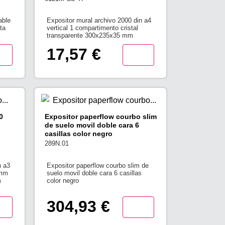
able
Expositor mural archivo 2000 din a4
ta
vertical 1 compartimento cristal
transparente 300x235x35 mm
17,57 €
0
Expositor paperflow courbo slim
de suelo movil doble cara 6
casillas color negro
289N.01
n a3
Expositor paperflow courbo slim de
 mm
suelo movil doble cara 6 casillas
m
color negro
304,93 €