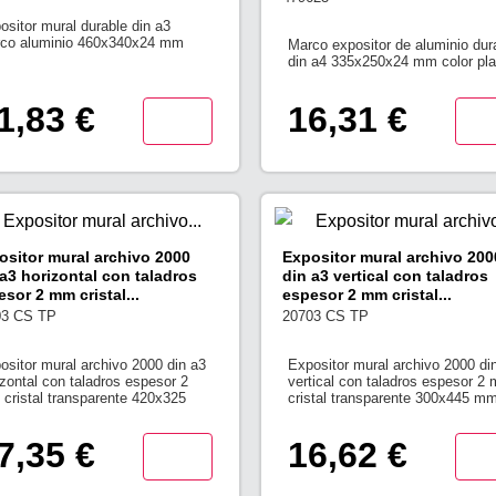
ositor mural durable din a3
co aluminio 460x340x24 mm
Marco expositor de aluminio dur
din a4 335x250x24 mm color pla
1,83 €
16,31 €
ositor mural archivo 2000
Expositor mural archivo 200
 a3 horizontal con taladros
din a3 vertical con taladros
sor 2 mm cristal...
espesor 2 mm cristal...
03 CS TP
20703 CS TP
ositor mural archivo 2000 din a3
Expositor mural archivo 2000 di
izontal con taladros espesor 2
vertical con taladros espesor 2
cristal transparente 420x325
cristal transparente 300x445 m
7,35 €
16,62 €