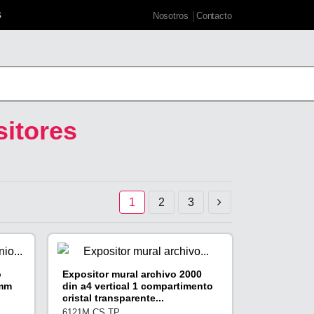
Nosotros
Contacto
sitores
1
2
3
o
Expositor mural archivo 2000
 mm
din a4 vertical 1 compartimento
cristal transparente...
6121M CS TP