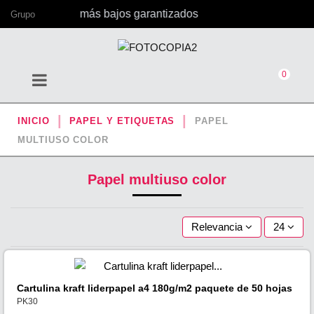
 con los precios más bajos garantizados
Grupo
0
INICIO
PAPEL Y ETIQUETAS
PAPEL
MULTIUSO COLOR
Papel multiuso color
Relevancia
24
Cartulina kraft liderpapel a4 180g/m2 paquete de 50 hojas
PK30