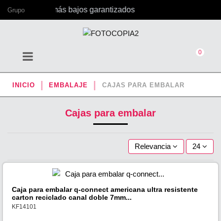
con los precios más bajos garantizados
Grupo
0
INICIO
EMBALAJE
CAJAS PARA EMBALAR
Cajas para embalar
Relevancia
24
Caja para embalar q-connect americana ultra resistente
carton reciclado canal doble 7mm...
KF14101