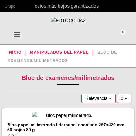
icina, con los precios más bajos garantizados
Grupo
0
INICIO
MANIPULADOS DEL PAPEL
BLOC DE
EXAMENES/MILIMETRADOS
Bloc de examenes/milimetrados
Relevancia
5
Bloc papel milimetrado liderpapel encolado 297x420 mm
50 hojas 80 g
ML98