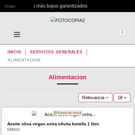
, con los precios más bajos garantizados
Grupo
0
INICIO
SERVICIOS GENERALES
ALIMENTACION
Alimentacion
Relevancia
18
Fuera de stock
Aceite oliva virgen extra olivita botella 1 litro
039422