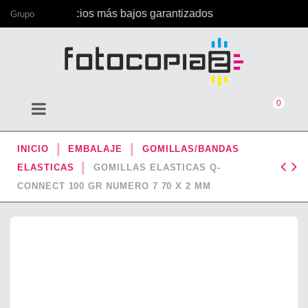
ina, con los precios más bajos garantizados
Grupo
0
INICIO
EMBALAJE
GOMILLAS/BANDAS
ELASTICAS
GOMILLAS ELASTICAS Q-
CONNECT 100 GR NUMERO 7 70 X 2 MM