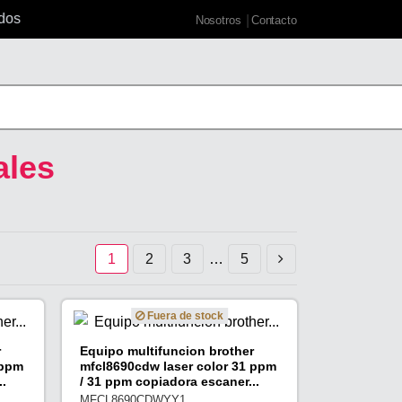
os
Nosotros
Contacto
ales
1
2
3
…
5
Fuera de stock
r
Equipo multifuncion brother
 ppm
mfcl8690cdw laser color 31 ppm
.
/ 31 ppm copiadora escaner...
MFCL8690CDWYY1