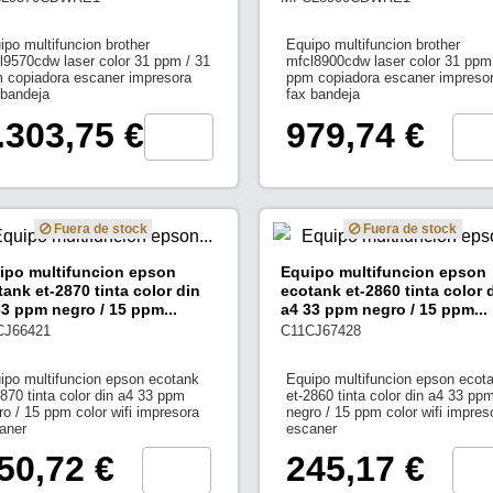
ipo multifuncion brother
Equipo multifuncion brother
l9570cdw laser color 31 ppm / 31
mfcl8900cdw laser color 31 ppm
 copiadora escaner impresora
ppm copiadora escaner impreso
 bandeja
fax bandeja
.303,75 €
979,74 €
Fuera de stock
Fuera de stock
ipo multifuncion epson
Equipo multifuncion epson
tank et-2870 tinta color din
ecotank et-2860 tinta color 
33 ppm negro / 15 ppm...
a4 33 ppm negro / 15 ppm...
CJ66421
C11CJ67428
ipo multifuncion epson ecotank
Equipo multifuncion epson ecot
2870 tinta color din a4 33 ppm
et-2860 tinta color din a4 33 pp
ro / 15 ppm color wifi impresora
negro / 15 ppm color wifi impres
aner
escaner
50,72 €
245,17 €