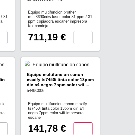
Equipo multifuncion brother
 / 31
mfcl8690cdw laser color 31 ppm / 31
ra
ppm copiadora escaner impresora
fax bandeja
711,19 €
Equipo multifuncion canon
din
maxify ts7450i tinta color 13ppm
din a4 negro 7ppm color wifi...
5449C006
ank
Equipo multifuncion canon maxify
m
ts7450i tinta color 13ppm din a4
ora
negro 7ppm color wifi impresora
escaner
141,78 €