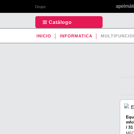
Tu todo en 1 de papelmática
Grupo
Catálogo
INICIO
INFORMATICA
MULTIFUNCIO
Equ
mfc
/ 3
MFC