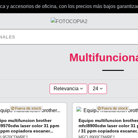
 y accesorios de oficina, con los precios más bajos garantizad
NALES
Multifuncion
Relevancia
24
Fuera de stock
Fuera de stock
ipo multifuncion brother
Equipo multifuncion brothe
l9570cdw laser color 31 ppm
mfcl8900cdw laser color 31
1 ppm copiadora escaner...
/ 31 ppm copiadora escaner..
L9570CDWRE1
MFCL8900CDWRE1