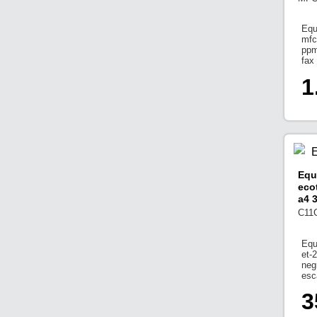
Equ
mfc
ppm
fax
1
Equ
eco
a4 
C11
Equ
et-
neg
esc
3