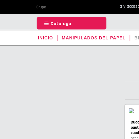
Tu todo en 1 de papelmática y accesori
Grupo
Catálogo
INICIO
MANIPULADOS DEL PAPEL
B
Cuad
paut
cuad
BE62