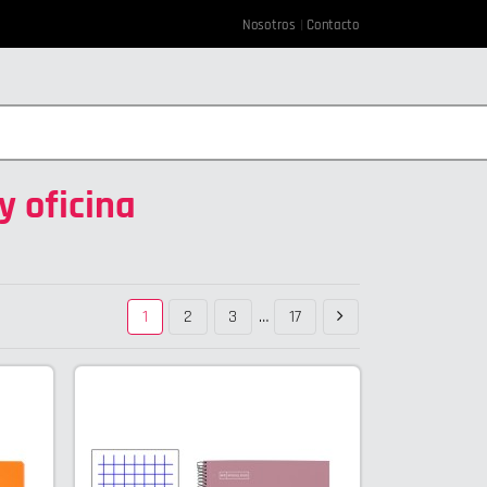
Nosotros
Contacto
y oficina
1
2
3
…
17