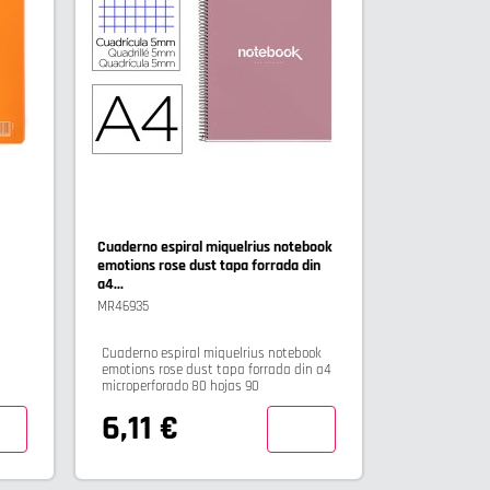
Cuaderno espiral miquelrius notebook
emotions rose dust tapa forrada din
a4...
MR46935
Cuaderno espiral miquelrius notebook
emotions rose dust tapa forrada din a4
microperforado 80 hojas 90
6,11 €