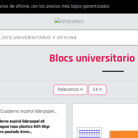
os de oficina, con los precios más bajos garantizados
LOCS UNIVERSITARIO Y OFICINA
Blocs universitario 
Relevancia
24
erno espiral liderpapel a5
aguia tapa plastico 80h 90gr
ro pautado 4mm...