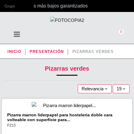
a, con los precios más bajos garantizados
Grupo
0
INICIO
PRESENTACIÓN
PIZARRAS VERDES
Pizarras verdes
Relevancia
19
Pizarra marron liderpapel para hosteleria doble cara
volteable con superficie para...
PZ15