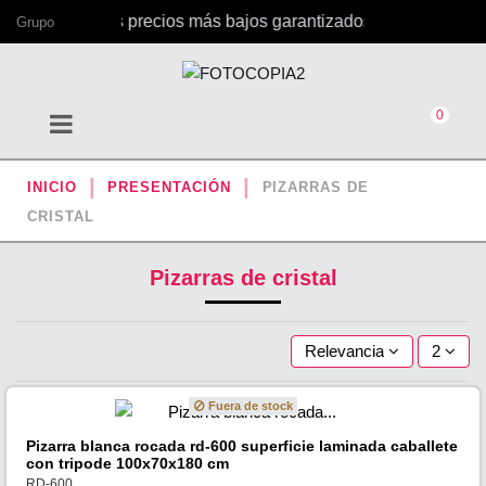
 oficina, con los precios más bajos garantizados
Grupo
0
INICIO
PRESENTACIÓN
PIZARRAS DE
CRISTAL
Pizarras de cristal
Relevancia
2
Fuera de stock
Pizarra blanca rocada rd-600 superficie laminada caballete
con tripode 100x70x180 cm
RD-600