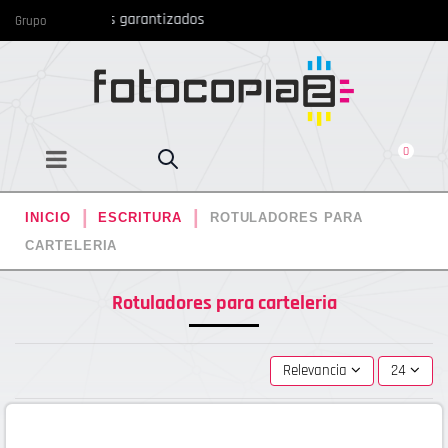
 precios más bajos garantizados
Grupo
0
INICIO
ESCRITURA
ROTULADORES PARA
CARTELERIA
Rotuladores para carteleria
Relevancia
24