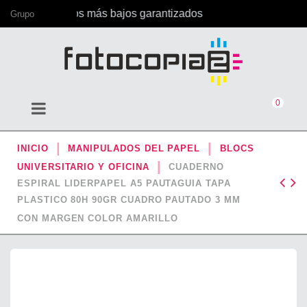
a, con los precios más bajos garantizados
Grupo
0
INICIO
MANIPULADOS DEL PAPEL
BLOCS
UNIVERSITARIO Y OFICINA
CUADERNO
ESPIRAL LIDERPAPEL A5 PAUTAGUIA TAPA
PLASTICO 80H 90GR CUADRO PAUTADO 3 MM
CON MARGEN COLOR AMARILLO