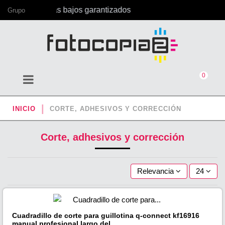
n los precios más bajos garantizados
Grupo
0
INICIO
CORTE, ADHESIVOS Y CORRECCIÓN
Corte, adhesivos y corrección
Relevancia
24
Cuadradillo de corte para guillotina q-connect kf16916
manual profesional largo del...