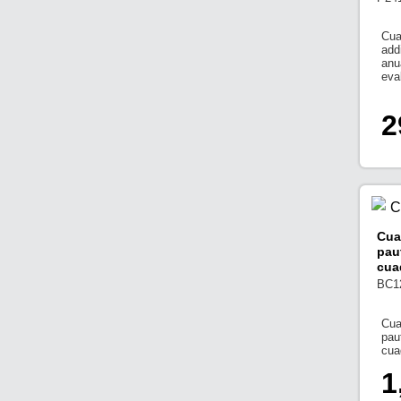
Cua
add
anu
eva
2
Cua
pau
cua
BC1
Cua
pau
cua
1