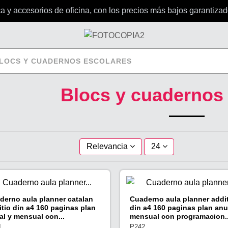
y accesorios de oficina, con los precios más bajos garantizado
LOCS Y CUADERNOS ESCOLARES
Blocs y cuadernos
Relevancia
24
derno aula planner catalan
Cuaderno aula planner addi
itio din a4 160 paginas plan
din a4 160 paginas plan anu
al y mensual con...
mensual con programacion..
1
P242