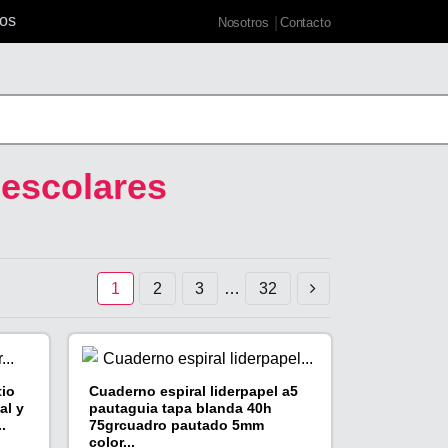
s
Nosotros
Contacto
 escolares
1
2
3
…
32
tio
Cuaderno espiral liderpapel a5
al y
pautaguia tapa blanda 40h
.
75grcuadro pautado 5mm
color...