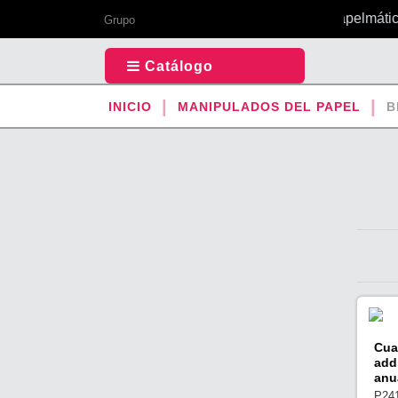
Tu todo en 1 de papelmática 
Grupo
Catálogo
INICIO
MANIPULADOS DEL PAPEL
B
Cua
add
anu
P24