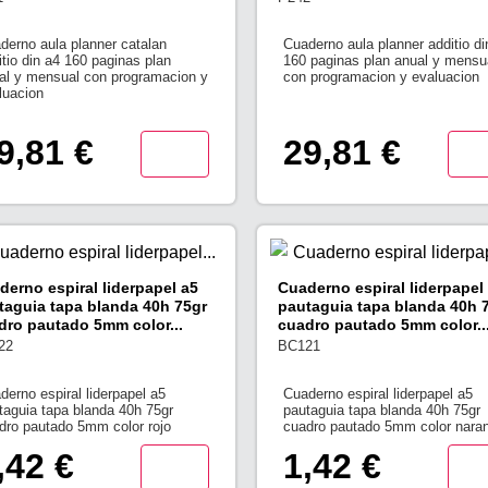
derno aula planner catalan
Cuaderno aula planner additio di
itio din a4 160 paginas plan
160 paginas plan anual y mensu
al y mensual con programacion y
con programacion y evaluacion
luacion
9,81 €
29,81 €
derno espiral liderpapel a5
Cuaderno espiral liderpapel
taguia tapa blanda 40h 75gr
pautaguia tapa blanda 40h 
dro pautado 5mm color...
cuadro pautado 5mm color..
22
BC121
derno espiral liderpapel a5
Cuaderno espiral liderpapel a5
taguia tapa blanda 40h 75gr
pautaguia tapa blanda 40h 75gr
dro pautado 5mm color rojo
cuadro pautado 5mm color naran
,42 €
1,42 €