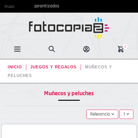
recios más bajos garantizados
Grupo
0
INICIO
JUEGOS Y REGALOS
MUÑECOS Y
PELUCHES
Muñecos y peluches
Relevancia
1