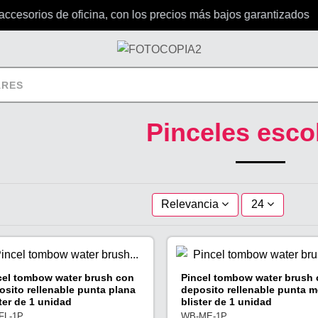
cesorios de oficina, con los precios más bajos garantizados
ARES
Pinceles esco
Relevancia
24
cel tombow water brush con
Pincel tombow water brush
osito rellenable punta plana
deposito rellenable punta m
ster de 1 unidad
blister de 1 unidad
FL-1P
WB-ME-1P