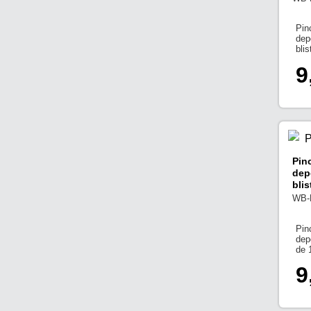
Pin
dep
bli
9
Pin
dep
bli
WB-
Pin
depo
de 
9