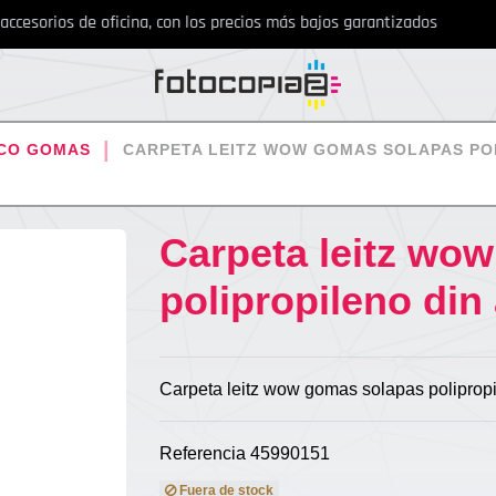
cesorios de oficina, con los precios más bajos garantizados
ICO GOMAS
CARPETA LEITZ WOW GOMAS SOLAPAS POL
Carpeta leitz wo
polipropileno din
Carpeta leitz wow gomas solapas polipropi
Referencia
45990151
Fuera de stock