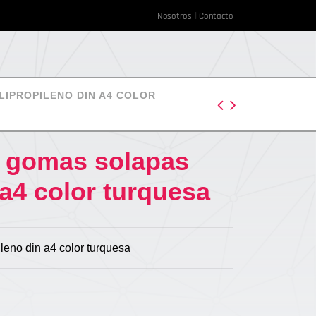
Nosotros
Contacto
IPROPILENO DIN A4 COLOR
w gomas solapas
 a4 color turquesa
leno din a4 color turquesa